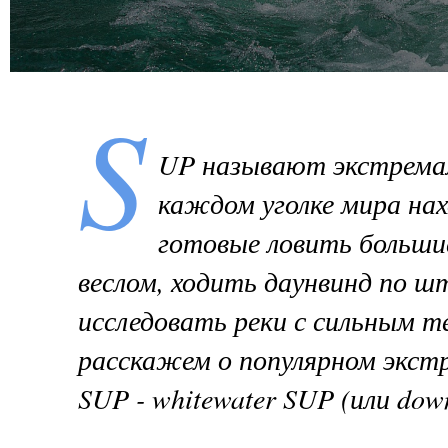
S
UP называют экстремал
каждом уголке мира нах
готовые ловить большие
веслом, ходить даунвинд по ш
исследовать реки с сильным т
расскажем о популярном экст
SUP - whitewater SUP (или down