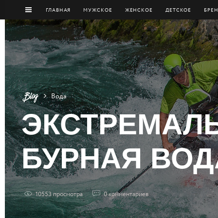
ГЛАВНАЯ
МУЖCКОЕ
ЖЕНСКОЕ
ДЕТСКОЕ
БРЕ
Вода
ЭКСТРЕМАЛЬ
БУРНАЯ ВОД
10553
просмотрa
0
комментариев