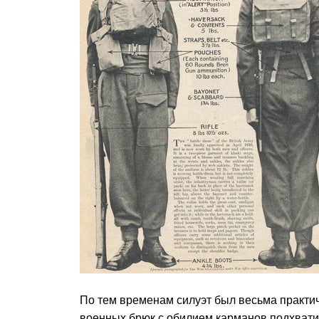
По тем временам силуэт был весьма практи
военных брюк с обилием карманов подхвати