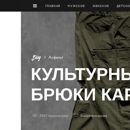
ГЛАВНАЯ
МУЖCКОЕ
ЖЕНСКОЕ
ДЕТСКО
Асфальт
КУЛЬТУРН
БРЮКИ КА
3987
просмотров
0
комментариев