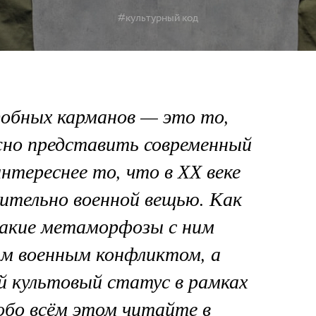
#культурный код
добных карманов — это то,
жно представить современный
нтереснее то, что в ХХ веке
ительно военной вещью. Как
какие метаморфозы с ним
ым военным конфликтом, а
й культовый статус в рамках
обо всём этом читайте в