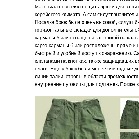
Материал позволял вощить брюки для защит
корейского климата. А сам силуэт значител
Посадка брюк была очень высокой, силуэт б
горизонтальные складки для дополнительно
карманы были оснащены застежкой на клапа
карго-карманы были расположены прямо и н
быстрый и удобный доступ к снаряжению. 
клапанами на кнопках, также защищавших всё
влаги. Еще у брюк были менее очевидные д
линии талии, стропы в области промежности
внутренние пуговицы для подтяжек. Позже в