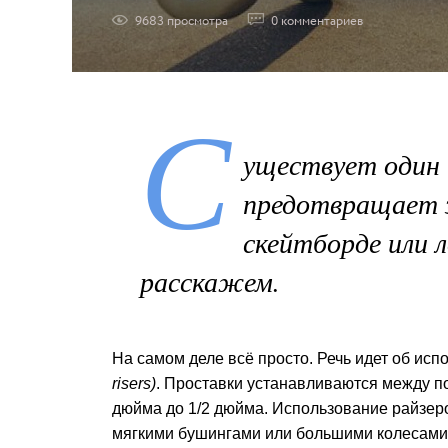
9683
просмотрa
0
комментариев
С
уществует один 
предотвращает з
скейтборде или 
расскажем.
На самом деле всё просто. Речь идет об исп
risers)
. Проставки устанавливаются между по
дюйма до 1/2 дюйма. Использование райзеро
мягкими бушингами или большими колесами,