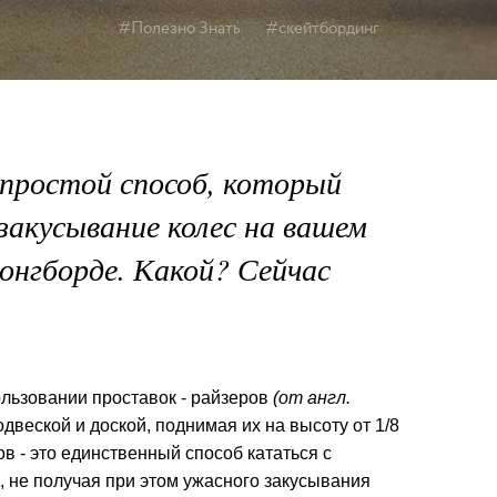
#Полезно Знать
#скейтбординг
простой способ, который
акусывание колес на вашем
лонгборде. Какой? Сейчас
ользовании проставок - райзеров
(от англ.
двеской и доской, поднимая их на высоту от 1/8
в - это единственный способ кататься с
 не получая при этом ужасного закусывания