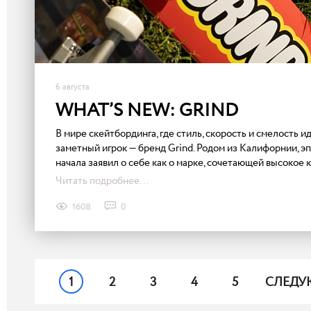
6 августа
WHAT’S NEW: GRIND
В мире скейтбординга, где стиль, скорость и смелость ид
заметный игрок — бренд Grind. Родом из Калифорнии, эп
начала заявил о себе как о марке, сочетающей высокое 
Читать подробнее...
1608
0
1
2
3
4
5
СЛЕД