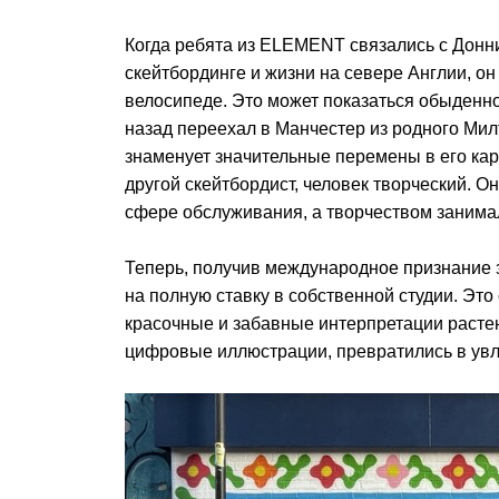
Когда ребята из ELEMENT связались с Донни
скейтбординге и жизни на севере Англии, он
велосипеде. Это может показаться обыденно
назад переехал в Манчестер из родного Милт
знаменует значительные перемены в его карь
другой скейтбордист, человек творческий. О
сфере обслуживания, а творчеством занима
Теперь, получив международное признание 
на полную ставку в собственной студии. Это
красочные и забавные интерпретации растен
цифровые иллюстрации, превратились в ув