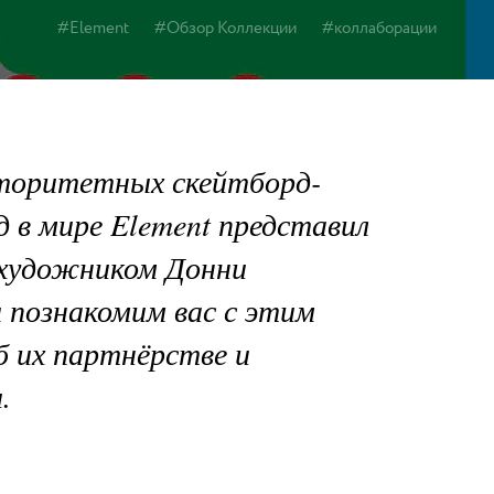
#Element
#Обзор Коллекции
#коллаборации
вторитетных скейтборд-
 в мире Element представил
 художником Донни
 познакомим вас с этим
 их партнёрстве и
.