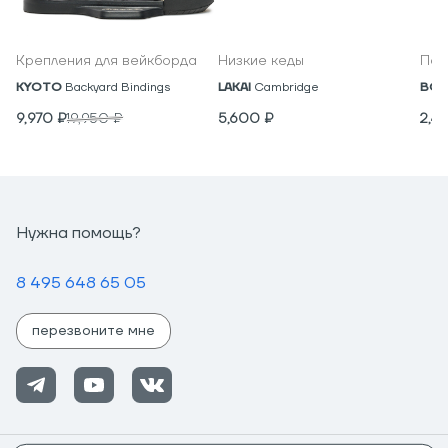
Крепления для вейкборда
Низкие кеды
Под
KYOTO
Backyard Bindings
LAKAI
Cambridge
BON
9,970
₽
19,950
₽
5,600
₽
2,4
Нужна помощь?
8 495 648 65 05
перезвоните мне