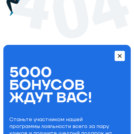
Перейти в каталог
5000
Бестселлеры
БОНУСОВ
ЖДУТ ВАС!
Станьте участником нашей
программы лояльности всего за пару
кликов и получите щедрый
подарок на