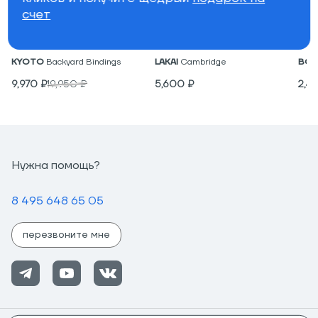
счет
Крепления для вейкборда
Низкие кеды
Под
KYOTO
Backyard Bindings
LAKAI
Cambridge
BON
9,970
₽
19,950
₽
5,600
₽
2,4
Нужна помощь?
8 495 648 65 05
перезвоните мне