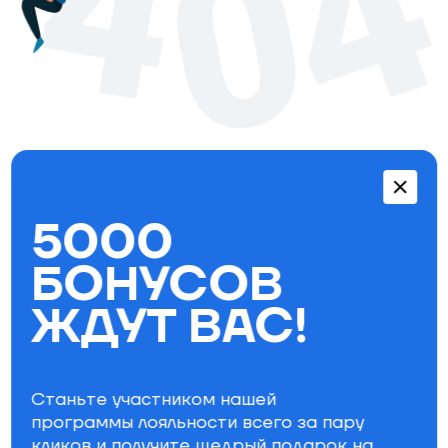
Перейти в каталог
5000
Бестселлеры
БОНУСОВ
ЖДУТ ВАС!
Станьте участником нашей
программы лояльности всего за пару
кликов и получите щедрый
подарок на