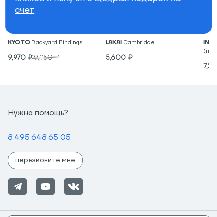
счет
Крепления для вейкборда
Низкие кеды
Под
KYOTO
Backyard Bindings
LAKAI
Cambridge
IND
(пар
9,970
₽
19,950
₽
5,600
₽
7,2
Нужна помощь?
8 495 648 65 05
перезвоните мне