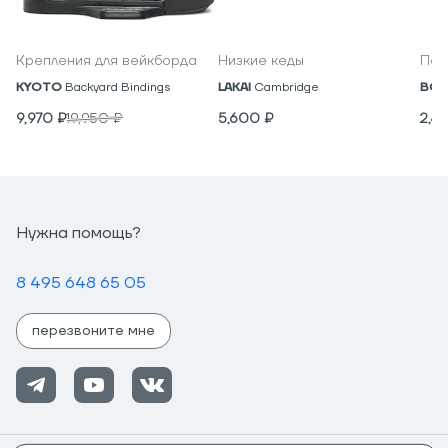
Крепления для вейкборда
Низкие кеды
Под
KYOTO
Backyard Bindings
LAKAI
Cambridge
BON
9,970
₽
19,950
₽
5,600
₽
2,4
Нужна помощь?
8 495 648 65 05
перезвоните мне