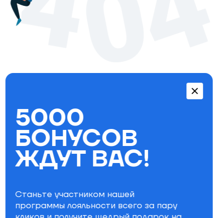
Перейти в каталог
5000
Бестселлеры
БОНУСОВ
ЖДУТ ВАС!
Станьте участником нашей
программы лояльности всего за пару
кликов и получите щедрый
подарок на