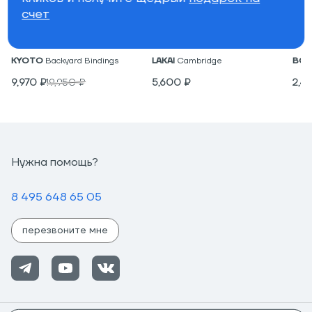
счет
Крепления для вейкборда
Низкие кеды
Под
KYOTO
Backyard Bindings
LAKAI
Cambridge
BON
9,970
₽
19,950
₽
5,600
₽
2,4
Нужна помощь?
8 495 648 65 05
перезвоните мне