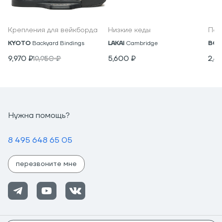
Крепления для вейкборда
Низкие кеды
Под
KYOTO
Backyard Bindings
LAKAI
Cambridge
BON
9,970
₽
19,950
₽
5,600
₽
2,4
Нужна помощь?
8 495 648 65 05
перезвоните мне