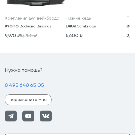
Крепления для вейкборда
Низкие кеды
Под
KYOTO
Backyard Bindings
LAKAI
Cambridge
BON
9,970
₽
19,950
₽
5,600
₽
2,4
Нужна помощь?
8 495 648 65 05
перезвоните мне