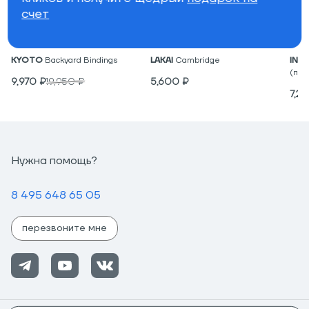
счет
Крепления для вейкборда
Низкие кеды
Под
KYOTO
Backyard Bindings
LAKAI
Cambridge
IND
(пар
9,970
₽
19,950
₽
5,600
₽
7,2
Нужна помощь?
8 495 648 65 05
перезвоните мне