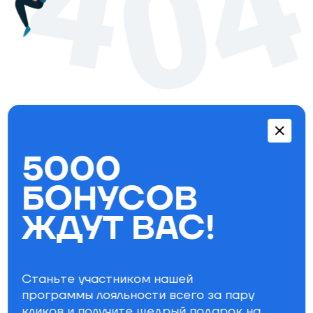
Перейти в каталог
5000
Бестселлеры
БОНУСОВ
ЖДУТ ВАС!
Станьте участником нашей
программы лояльности всего за пару
кликов и получите щедрый
подарок на