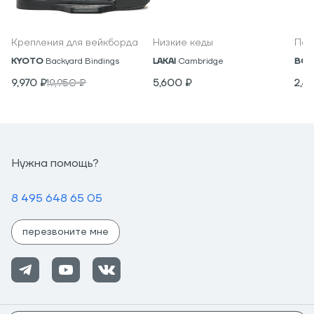
Крепления для вейкборда
Низкие кеды
Под
KYOTO
Backyard Bindings
LAKAI
Cambridge
BON
9,970
₽
19,950
₽
5,600
₽
2,4
Нужна помощь?
8 495 648 65 05
перезвоните мне