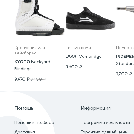
Крепления для
Низкие кеды
Подвеск
вейкборда
LAKAI
Cambridge
INDEPE
KYOTO
Backyard
Standar
5,600
₽
Bindings
7,200
₽
9,970
₽
19,950
₽
Помощь
Информация
Помощь в подборе
Программа лояльности
Доставка
Гарантия лучшей цены