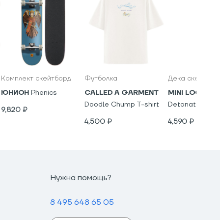
Комплект скейтборд
Футболка
Дека скейтбор
ЮНИОН
Phenics
CALLED A GARMENT
MINI LOGO
Ch
Doodle Chump T-shirt
Detonator
9,820
₽
4,500
₽
4,590
₽
Нужна помощь?
8 495 648 65 05