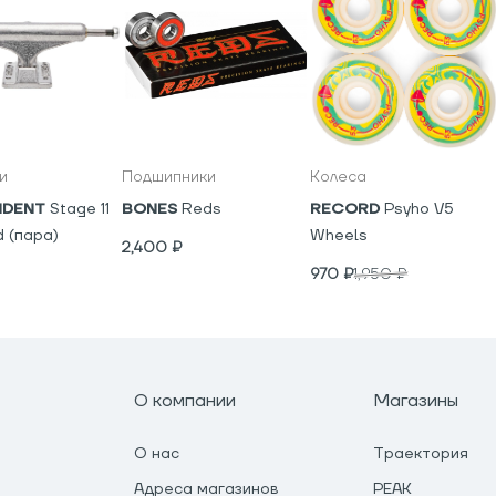
и
Подшипники
Колеса
NDENT
Stage 11
BONES
Reds
RECORD
Psyho V5
d (пара)
Wheels
2,400
₽
970
₽
1,950
₽
О компании
Магазины
О нас
Траектория
Адреса магазинов
PEAK