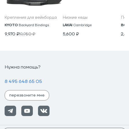
Крепления для вейкборда
Низкие кеды
Под
KYOTO
Backyard Bindings
LAKAI
Cambridge
BON
9,970
₽
19,950
₽
5,600
₽
2,4
Нужна помощь?
8 495 648 65 05
перезвоните мне