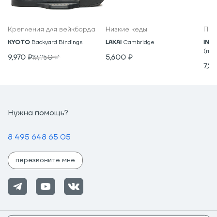
Крепления для вейкборда
Низкие кеды
Под
KYOTO
Backyard Bindings
LAKAI
Cambridge
IND
(пар
9,970
₽
19,950
₽
5,600
₽
7,2
Нужна помощь?
8 495 648 65 05
перезвоните мне