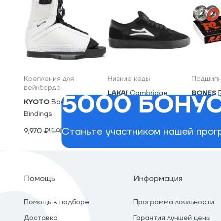
Крепления для
Низкие кеды
Подшипн
вейкборда
LAKAI
Cambridge
BONES
5000 БОНУС
KYOTO
Backyard
5,600
₽
2,400
₽
Bindings
Станьте участником нашей прогр
9,970
₽
19,950
₽
Помощь
Информация
Помощь в подборе
Программа лояльности
Доставка
Гарантия лучшей цены