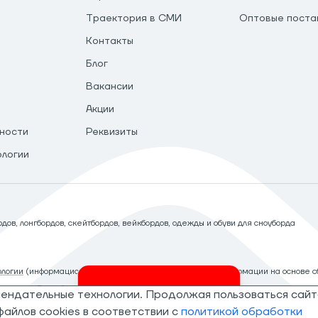
Траектория в СМИ
Оптовые поста
Контакты
Блог
Вакансии
Акции
ности
Реквизиты
ологии
ов, лонгбордов, скейтбордов, вейкбордов, одежды и обуви для сноуборда
логии
(информационные технологии предоставления информации на основе сб
рритории Российской Федерации)
мендательные технологии. Продолжая пользоваться сайт
Invalid csrf token
айлов cookies в соответствии с
политикой обработки