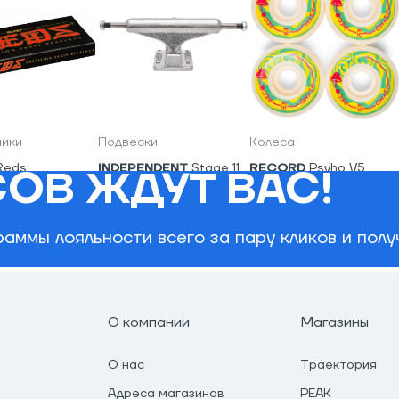
ики
Подвески
Колеса
Reds
INDEPENDENT
Stage 11
RECORD
Psyho V5
ОВ ЖДУТ ВАС!
Standard (пара)
Wheels
7,200
₽
970
₽
1,950
₽
аммы лояльности всего за пару кликов и пол
О компании
Магазины
О нас
Траектория
Адреса магазинов
PEAK