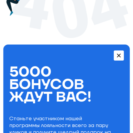
Перейти в каталог
5000
Бестселлеры
БОНУСОВ
ЖДУТ ВАС!
Станьте участником нашей
программы лояльности всего за пару
кликов и получите щедрый
подарок на