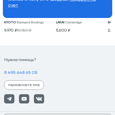
счет
Крепления для вейкборда
Низкие кеды
Под
KYOTO
Backyard Bindings
LAKAI
Cambridge
BON
9,970
₽
19,950
₽
5,600
₽
2,4
Нужна помощь?
8 495 648 65 05
перезвоните мне