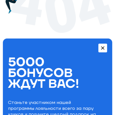
Перейти в каталог
5000
Бестселлеры
БОНУСОВ
ЖДУТ ВАС!
Станьте участником нашей
программы лояльности всего за пару
кликов и получите щедрый
подарок на