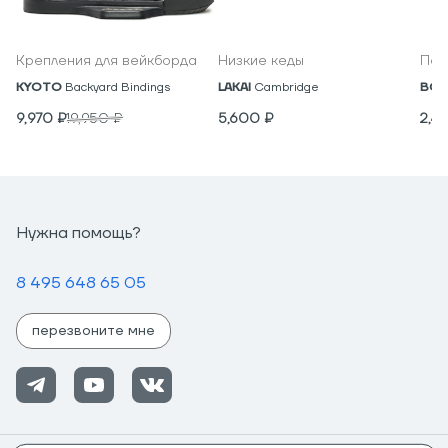
Крепления для вейкборда
Низкие кеды
Под
KYOTO
Backyard Bindings
LAKAI
Cambridge
BON
9,970
₽
19,950
₽
5,600
₽
2,4
Нужна помощь?
8 495 648 65 05
перезвоните мне