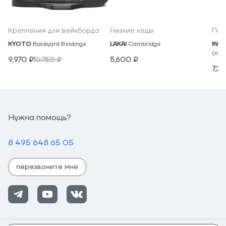
Крепления для вейкборда
Низкие кеды
Под
KYOTO
Backyard Bindings
LAKAI
Cambridge
IND
(пар
9,970
₽
19,950
₽
5,600
₽
7,2
Нужна помощь?
8 495 648 65 05
перезвоните мне