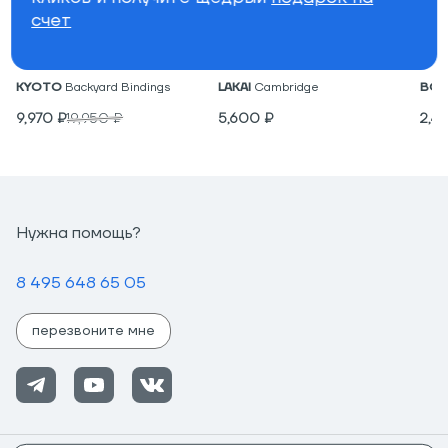
счет
Крепления для вейкборда
Низкие кеды
Под
KYOTO
Backyard Bindings
LAKAI
Cambridge
BON
9,970
₽
19,950
₽
5,600
₽
2,4
Нужна помощь?
8 495 648 65 05
перезвоните мне