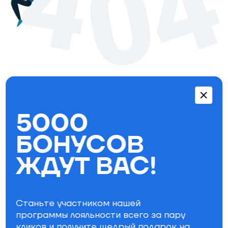
Перейти в каталог
5000
Бестселлеры
БОНУСОВ
ЖДУТ ВАС!
Станьте участником нашей
программы лояльности всего за пару
кликов и получите щедрый
подарок на