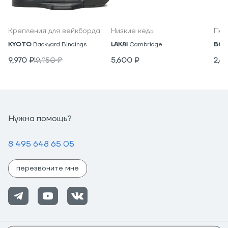
Крепления для вейкборда
Низкие кеды
Под
KYOTO
Backyard Bindings
LAKAI
Cambridge
BON
9,970
₽
19,950
₽
5,600
₽
2,4
Нужна помощь?
8 495 648 65 05
перезвоните мне