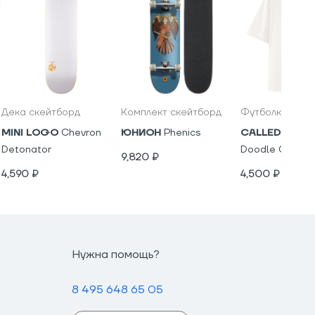
Дека скейтборд
Комплект скейтборд
Футболка
MINI LOGO
Chevron
ЮНИОН
Phenics
CALLED A GA
Detonator
Doodle Chump 
9,820
₽
4,590
₽
4,500
₽
Нужна помощь?
8 495 648 65 05