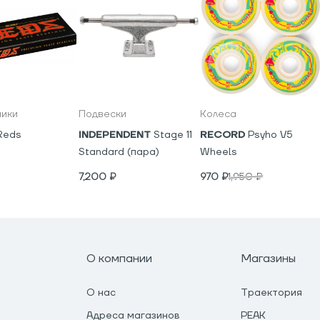
ики
Подвески
Колеса
Reds
INDEPENDENT
Stage 11
RECORD
Psyho V5
Standard (пара)
Wheels
7,200
₽
970
₽
1,950
₽
О компании
Магазины
О нас
Траектория
Адреса магазинов
PEAK