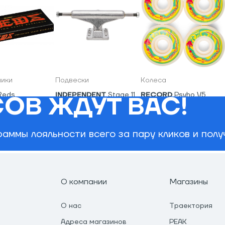
ики
Подвески
Колеса
Reds
INDEPENDENT
Stage 11
RECORD
Psyho V5
ОВ ЖДУТ ВАС!
Standard (пара)
Wheels
7,200
₽
970
₽
1,950
₽
аммы лояльности всего за пару кликов и пол
О компании
Магазины
О нас
Траектория
Адреса магазинов
PEAK