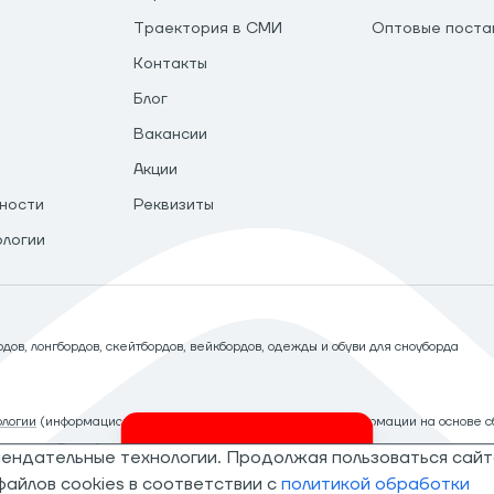
Траектория в СМИ
Оптовые поста
Контакты
Блог
Вакансии
Акции
ности
Реквизиты
ологии
ов, лонгбордов, скейтбордов, вейкбордов, одежды и обуви для сноуборда
логии
(информационные технологии предоставления информации на основе сб
рритории Российской Федерации)
мендательные технологии. Продолжая пользоваться сайт
Invalid csrf token
айлов cookies в соответствии с
политикой обработки