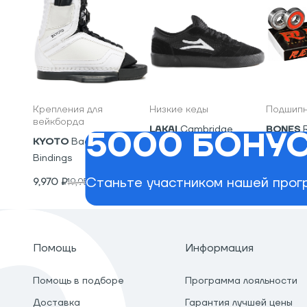
Крепления для
Низкие кеды
Подшипн
вейкборда
LAKAI
Cambridge
BONES
5000 БОНУС
KYOTO
Backyard
5,600
₽
2,400
₽
Bindings
Станьте участником нашей прогр
9,970
₽
19,950
₽
Помощь
Информация
Помощь в подборе
Программа лояльности
Доставка
Гарантия лучшей цены