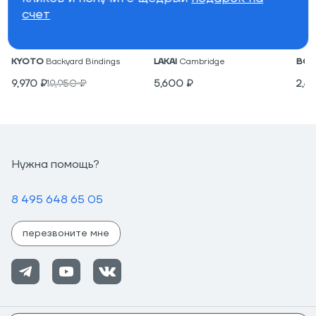
счет
Крепления для вейкборда
Низкие кеды
Под
KYOTO
Backyard Bindings
LAKAI
Cambridge
BON
9,970
₽
19,950
₽
5,600
₽
2,4
Нужна помощь?
8 495 648 65 05
перезвоните мне