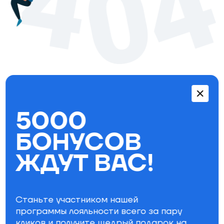
Перейти в каталог
5000
Бестселлеры
БОНУСОВ
ЖДУТ ВАС!
Станьте участником нашей
программы лояльности всего за пару
кликов и получите щедрый
подарок на