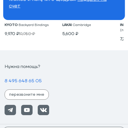
счет
Крепления для вейкборда
Низкие кеды
Под
KYOTO
Backyard Bindings
LAKAI
Cambridge
IND
(пар
9,970
₽
19,950
₽
5,600
₽
7,2
Нужна помощь?
8 495 648 65 05
перезвоните мне