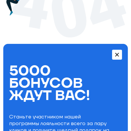
Перейти в каталог
5000
Бестселлеры
БОНУСОВ
ЖДУТ ВАС!
Станьте участником нашей
программы лояльности всего за пару
кликов и получите щедрый
подарок на