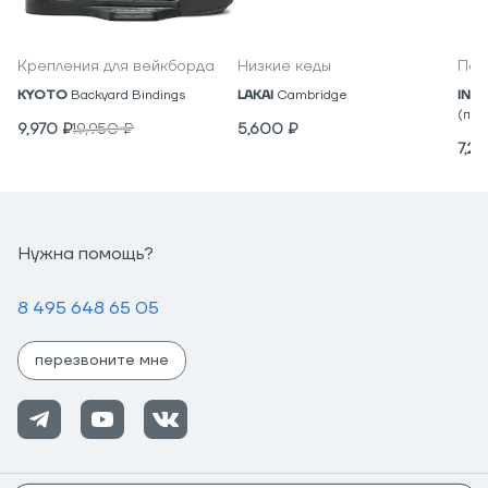
Крепления для вейкборда
Низкие кеды
Под
KYOTO
Backyard Bindings
LAKAI
Cambridge
IND
(пар
9,970
₽
19,950
₽
5,600
₽
7,2
Нужна помощь?
8 495 648 65 05
перезвоните мне