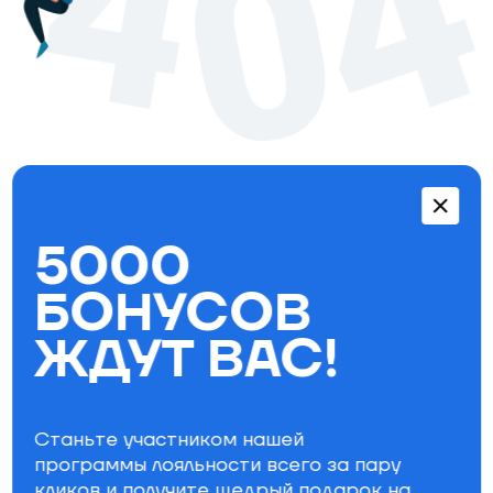
Перейти в каталог
5000
Бестселлеры
БОНУСОВ
ЖДУТ ВАС!
Станьте участником нашей
программы лояльности всего за пару
кликов и получите щедрый
подарок на