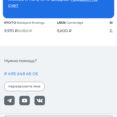
счет
Крепления для вейкборда
Низкие кеды
Под
KYOTO
Backyard Bindings
LAKAI
Cambridge
BON
9,970
₽
19,950
₽
5,600
₽
2,4
Нужна помощь?
8 495 648 65 05
перезвоните мне