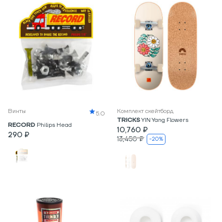
Винты
Комплект скейтборд
5.0
TRICKS
YIN Yang Flowers
RECORD
Philips Head
10,760 ₽
290 ₽
13,450 ₽
-20%