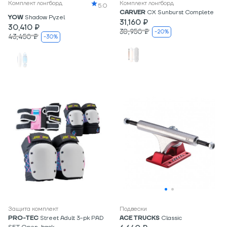
Комплект лонгборд
Комплект лонгборд
5.0
CARVER
CX Sunburst Complete
YOW
Shadow Pyzel
31,160 ₽
30,410 ₽
38,950 ₽
-20%
43,450 ₽
-30%
Защита комплект
Подвески
PRO-TEC
Street Adult 3-pk PAD
ACE TRUCKS
Classic