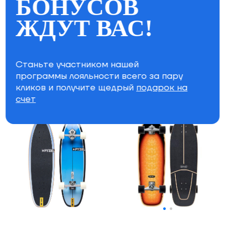
БОНУСОВ
ЖДУТ ВАС!
Чехол для лонгборда
Комплект лонгборд
5.0
PENNY
Original 22 Staple
KYOTO
Long Base BAG
12,950 ₽
6,950 ₽
Станьте участником нашей
программы лояльности всего за пару
кликов и получите щедрый
подарок на
счет