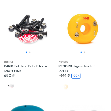
Винты
Колеса
PARIS
Flat Head Bolts & Nylon
RECORD
Urgeselleschaft
Nuts 8 Pack
970 ₽
650 ₽
1,950 ₽
-50%