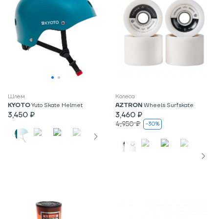
Шлем
Колеса
KYOTO
Yuto Skate Helmet
AZTRON
Wheels Surfskate
3,450 ₽
3,460 ₽
4,950 ₽
-30%