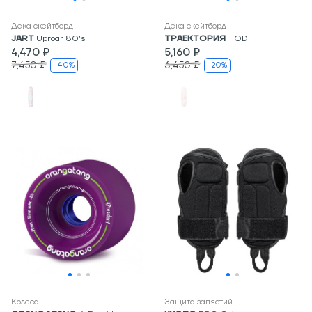
Дека скейтборд
Дека скейтборд
JART
Uproar 80's
ТРАЕКТОРИЯ
TOD
4,470 ₽
5,160 ₽
7,450 ₽
6,450 ₽
-40%
-20%
Колеса
Защита запястий