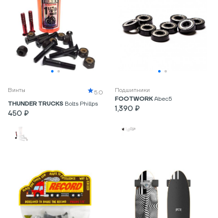
Винты
Подшипники
5.0
FOOTWORK
Abec5
THUNDER TRUCKS
Bolts Phillps
1,390 ₽
450 ₽