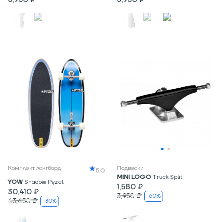
Комплект лонгборд
Подвески
5.0
MINI LOGO
Truck Split
YOW
Shadow Pyzel
1,580 ₽
30,410 ₽
3,950 ₽
-60%
43,450 ₽
-30%