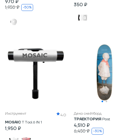
970 ₽
350 ₽
1,950 ₽
-50%
Инструмент
Дека скейтборд
4.0
ТРАЕКТОРИЯ
Past
MOSAIC
T Tool 6 IN 1
4,510 ₽
1,950 ₽
6,450 ₽
-30%