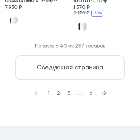
ORANGATANG
4 President
KYOTO
PRO Grip
7,950 ₽
1,570 ₽
2,250 ₽
-30%
Показано
40
из
237
товаров
Следующая страница
1
2
3
…
6