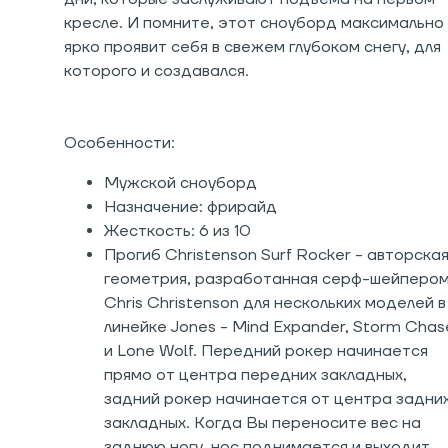
кресле. И помните, этот сноуборд максимально
ярко проявит себя в свежем глубоком снегу, для
которого и создавался.
Особенности:
Мужской сноуборд
Назначение: фрирайд
Жесткость: 6 из 10
Прогиб Christenson Surf Rocker - авторска
геометрия, разработанная серф-шейперо
Chris Christenson для нескольких моделей в
линейке Jones - Mind Expander, Storm Chas
и Lone Wolf. Передний рокер начинается
прямо от центра передних закладных,
задний рокер начинается от центра задни
закладных. Когда Вы переносите вес на
заднюю ногу, нос поднимается и выходит