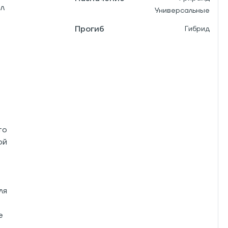
ел
Универсальные
Прогиб
Гибрид
то
ой
ля
е