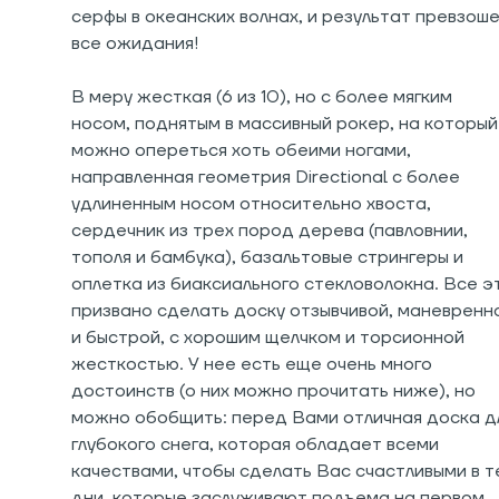
серфы в океанских волнах, и результат превзош
все ожидания!
В меру жесткая (6 из 10), но с более мягким
носом, поднятым в массивный рокер, на который
можно опереться хоть обеими ногами,
направленная геометрия Directional с более
удлиненным носом относительно хвоста,
сердечник из трех пород дерева (павловнии,
тополя и бамбука), базальтовые стрингеры и
оплетка из биаксиального стекловолокна. Все э
призвано сделать доску отзывчивой, маневренн
и быстрой, с хорошим щелчком и торсионной
жесткостью. У нее есть еще очень много
достоинств (о них можно прочитать ниже), но
можно обобщить: перед Вами отличная доска д
глубокого снега, которая обладает всеми
качествами, чтобы сделать Вас счастливыми в т
дни, которые заслуживают подъема на первом