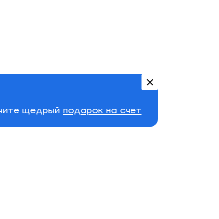
учите щедрый
подарок на счет
д
Подшипники
Кроссовки
Колеса
BONES
Reds
ASICS
Gel-ds Trainer 14
RECORD
Wheels
2,400
₽
17,950
₽