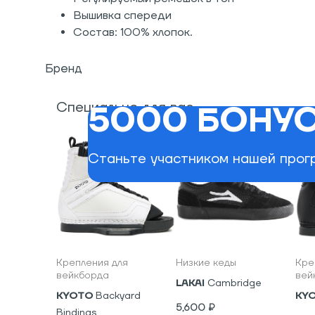
Вышивка спереди
Состав: 100% хлопок.
Бренд
Специально для вас
5000 БОНУС
Станьте участником нашей прогр
Крепления для
Низкие кеды
Кре
вейкборда
вей
LAKAI
Cambridge
KYOTO
Backyard
KY
5,600
₽
Bindings