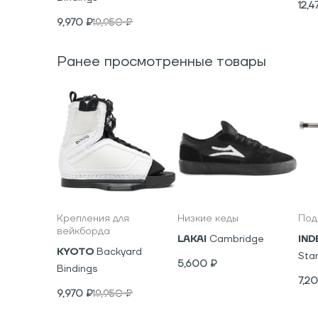
12,4
9,970
₽
19,950
₽
Ранее просмотренные товары
Крепления для
Низкие кеды
Под
вейкборда
LAKAI
Cambridge
IND
KYOTO
Backyard
Sta
5,600
₽
Bindings
7,2
9,970
₽
19,950
₽