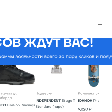
ОВ ЖДУТ ВАС!
аммы лояльности всего за пару кликов и пол
пления для
Подвески
Комплект скейтбор
кборда
INDEPENDENT
Stage 11
ЮНИОН
Phenics
OTO
Division Bindings
Standard (пара)
9,820
₽