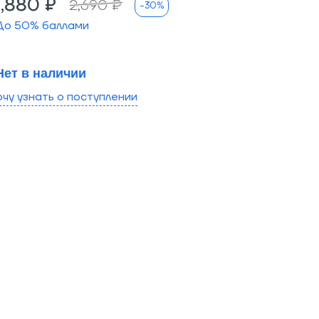
1,880 ₽
2,690 ₽
-30%
До
50
% баллами
Нет в наличии
очу узнать о поступлении