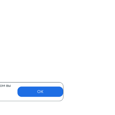
ом вы
OK