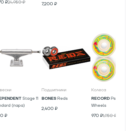
70
₽
24,950
₽
7,200
₽
вески
Подшипники
Колеса
EPENDENT
Stage 11
BONES
Reds
RECORD
Psyho V5
ndard (пара)
Wheels
2,400
₽
00
₽
970
₽
1,950
₽