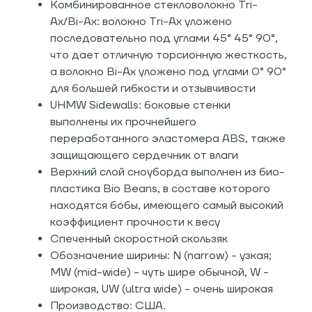
Комбинированное стекловолокно Tri-
Ax/Bi-Ax: волокно Tri-Ax уложено
последовательно под углами 45° 45° 90°,
что дает отличную торсионную жесткость,
а волокно Bi-Ax уложено под углами 0° 90°
для большей гибкости и отзывчивости
UHMW Sidewalls: боковые стенки
выполнены их прочнейшего
переработанного эластомера ABS, также
защищающего сердечник от влаги
Верхний слой сноуборда выполнен из био-
пластика Bio Beans, в составе которого
находятся бобы, имеющего самый высокий
коэффициент прочности к весу
Спеченный скоростной скользяк
Обозначение ширины: N (narrow) - узкая;
MW (mid-wide) - чуть шире обычной, W -
широкая, UW (ultra wide) - очень широкая
Производство: США.