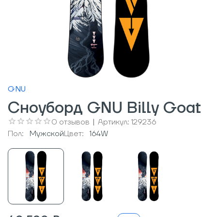
GNU
Сноуборд GNU Billy Goat
0
отзывов
|
Артикул:
129236
Пол:
Мужcкой
Цвет:
164W