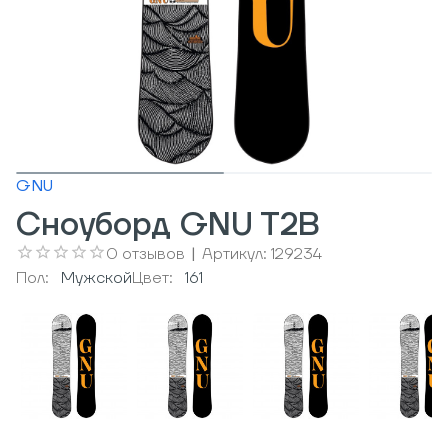
GNU
Сноуборд GNU T2B
0
отзывов
|
Артикул:
129234
Пол:
Мужcкой
Цвет:
161