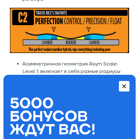
Асимметричная геометрия Asym Scale:
Level 1: включает в себя разные радиусы
бокового выреза. Более глубокий в районе
заднего канта и более мягкий сердечник в
зоне заднего канта
5000
Magne-Traction – это 7 стратегически
расположенных плавных выступов на линии
БОНУСОВ
обоих боковых радиусов. Больше всего они
ЖДУТ ВАС!
выдаются в районе креплений, где
расположен центр тяжести, что добавляет
контроля и мощи ровно там, где они нужны