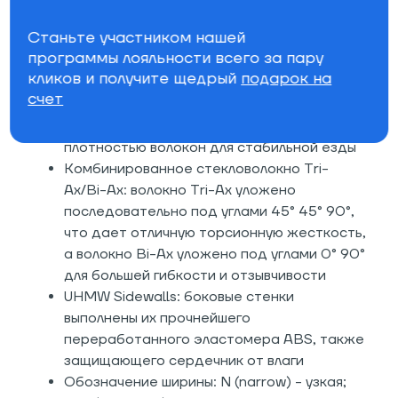
больше всего. Остальные выступы меньше и
Станьте участником нашей
не столь агрессивны: обеспечивая
программы лояльности всего за пару
контроль, они не умаляют вашей фристайл-
кликов и получите щедрый
подарок на
свободы
счет
Сердечник Aspen/Paulownia I/II: легкий и
невероятно прочный сердечник с высокой
плотностью волокон для стабильной езды
Комбинированное стекловолокно Tri-
Ax/Bi-Ax: волокно Tri-Ax уложено
последовательно под углами 45° 45° 90°,
что дает отличную торсионную жесткость,
а волокно Bi-Ax уложено под углами 0° 90°
для большей гибкости и отзывчивости
UHMW Sidewalls: боковые стенки
выполнены их прочнейшего
переработанного эластомера ABS, также
защищающего сердечник от влаги
Обозначение ширины: N (narrow) - узкая;