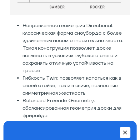
Направленная геометрия Directional:
классическая форма сноуборда с более
удлиненным носом относительно хвоста.
Такая конструкция позволяет доске
всплывать в условиях глубокого снега и
сохранять отличную устойчивость на
трассе
Гибкость Twin: позволяет кататься как в
своей стойке, так и в свиче, полностью
симметричная жесткость
Balanced Freeride Geometry:
сбалансированная геометрия доски для
фрирайда
12 мм taper: коническая форма создает
геометрию с более широким относительно
хвоста носом, что добавляет доске