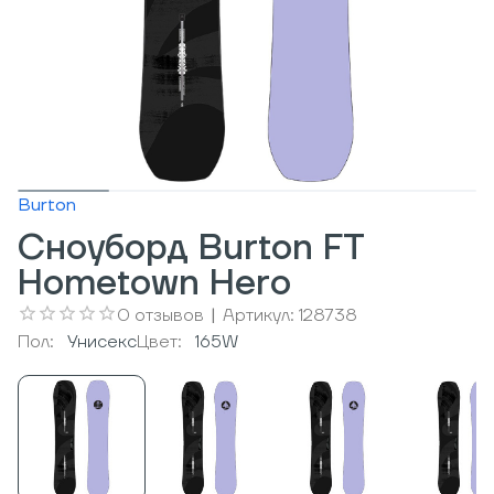
Burton
Сноуборд Burton FT
Hometown Hero
0
отзывов
|
Артикул:
128738
Пол:
Унисекс
Цвет:
165W