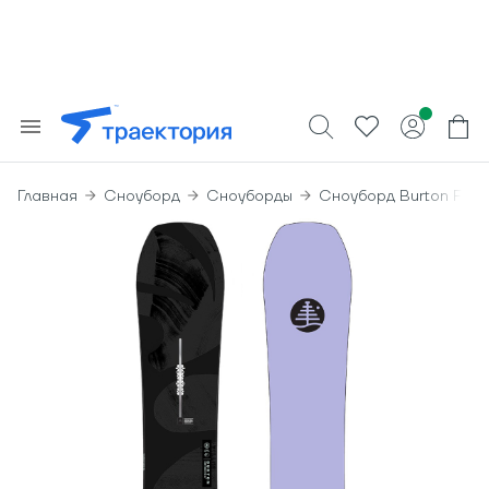
Главная
Сноуборд
Сноуборды
Сноуборд Burton Ft 