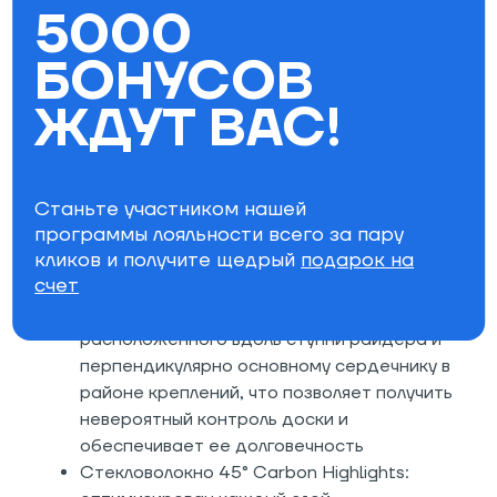
5000
стабильности и более плавного вхождения
в повороты, а также лучшей плавучести в
БОНУСОВ
глубоком снегу
Сердечник FSC™ Certified Fly™ 700G
ЖДУТ ВАС!
Core: легкий и прочный деревянный
сердечник с комбинацией из твердых и
мягких пород древесины (хвойной и
лиственной) для уменьшения веса
Станьте участником нашей
программы лояльности всего за пару
сноуборда без ущерба его гибкости
кликов и получите щедрый
подарок на
Технология конструкции сердечника
счет
Dualzone™ EGD™: специальная технология
набора деревянного клина,
расположенного вдоль ступни райдера и
перпендикулярно основному сердечнику в
районе креплений, что позволяет получить
невероятный контроль доски и
обеспечивает ее долговечность
Стекловолокно 45° Carbon Highlights: