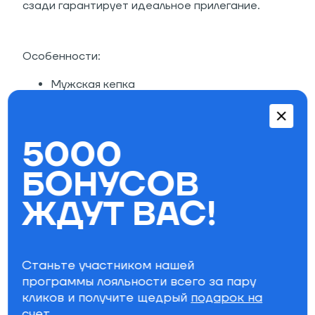
сзади гарантирует идеальное прилегание.
Особенности:
Мужская кепка
5-панельный дизайн
Плоский прошитый козырек
Регулируемый размер
5000
Вентиляционные отверстия
Принт на передней панели
БОНУСОВ
Состав: 100% нейлон.
ЖДУТ ВАС!
Параметры фильтра
Бренд
Станьте участником нашей
программы лояльности всего за пару
Специально для вас
кликов и получите щедрый
подарок на
счет