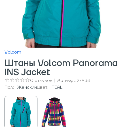
Volcom
Штаны Volcom Panorama
INS Jacket
0
отзывов
|
Артикул:
27938
Пол:
Женский
Цвет:
TEAL