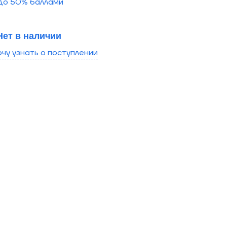
До
50
% баллами
Нет в наличии
очу узнать о поступлении