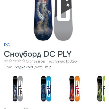
DC
Сноуборд DC PLY
0
отзывов
|
Артикул:
16828
Пол:
Мужcкой
Цвет:
159