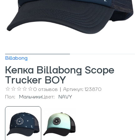
Billabong
Кепка Billabong Scope
Trucker BOY
0
отзывов
|
Артикул:
123870
Пол:
Мальчики
Цвет:
NAVY