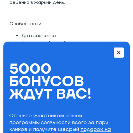
ребенка в жаркий день.
Особенности:
Детская кепка
5-панельный дизайн
Изогнутый прошитый козырек
Регулируемый размер на пластиковом
5000
ремешке с кнопками
Сетчатые панели
БОНУСОВ
Принт на передней панели
Состав: 100% полиэстер.
ЖДУТ ВАС!
Параметры фильтра
Бренд
Станьте участником нашей
программы лояльности всего за пару
кликов и получите щедрый
Специально для вас
подарок на