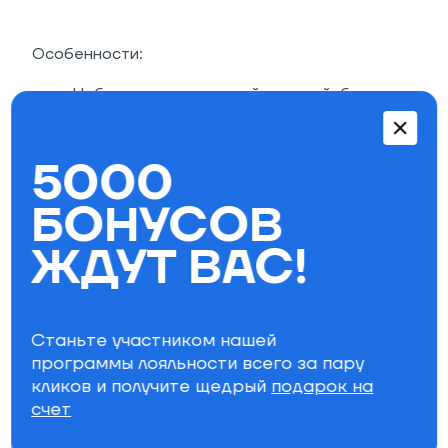
Особенности:
Набор запасных частей для скейтборда
Восемь прочных болтов
Восемь гаек
5000
Размеры: 1"
Ключ.
БОНУСОВ
Параметры фильтра
ЖДУТ ВАС!
Бренд
Специально для вас
Станьте участником нашей
программы лояльности всего за пару
кликов и получите щедрый
подарок на
счет