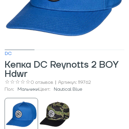
DC
Кепка DC Reynotts 2 BOY
Hdwr
0
отзывов
|
Артикул:
119762
Пол:
Мальчики
Цвет:
Nautical Blue