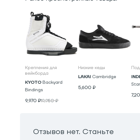
Крепления для
Низкие кеды
Под
вейкборда
LAKAI
Cambridge
IND
KYOTO
Backyard
Sta
5,600
₽
Bindings
7,2
9,970
₽
19,950
₽
Отзывов нет. Станьте