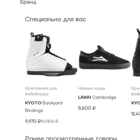
Бренд
Специально для вас
Крепления для
Низкие кеды
Кре
вейкборда
вей
LAKAI
Cambridge
KYOTO
Backyard
KY
5,600
₽
Bindings
12,4
9,970
₽
19,950
₽
Ранее просмотренные товары