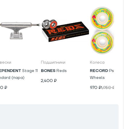
вески
Подшипники
Колеса
EPENDENT
Stage 11
BONES
Reds
RECORD
Psyho V5
ndard (пара)
Wheels
2,400
₽
00
₽
970
₽
1,950
₽