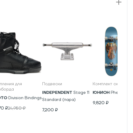
пления для
Подвески
Комплект скейтбор
кборда
INDEPENDENT
Stage 11
ЮНИОН
Phenics
OTO
Division Bindings
Standard (пара)
9,820
₽
70
₽
24,950
₽
7,200
₽