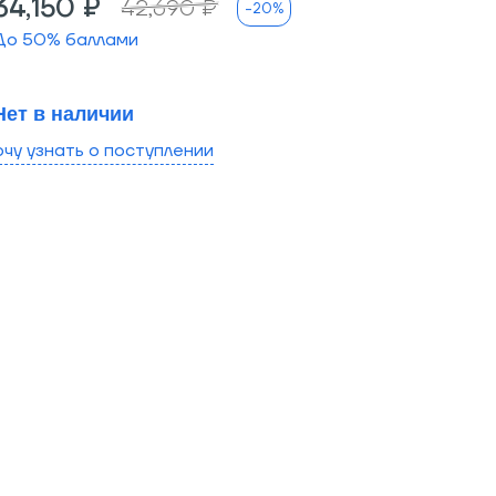
34,150 ₽
42,690 ₽
-20%
До
50
% баллами
Нет в наличии
очу узнать о поступлении