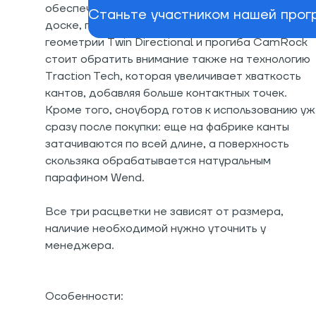
обеспечивает равномерную гибкость по всей
Станьте участником нашей прогр
доске, прочность и энергичный щелчок. Помимо
геометрии Twin Directional и прогиба CamRock
стоит обратить внимание также на технологию
Traction Tech, которая увеличивает хваткость
кантов, добавляя больше контактных точек.
Кроме того, сноуборд готов к использованию у
сразу после покупки: еще на фабрике канты
затачиваются по всей длине, а поверхность
скользяка обрабатывается натуральным
парафином Wend.
Все три расцветки не зависят от размера,
наличие необходимой нужно уточнить у
менеджера.
Особенности: