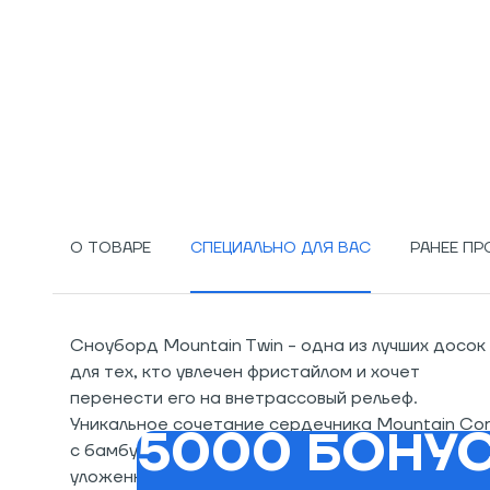
О ТОВАРЕ
СПЕЦИАЛЬНО ДЛЯ ВАС
РАНЕЕ П
Сноуборд Mountain Twin - одна из лучших досок
для тех, кто увлечен фристайлом и хочет
перенести его на внетрассовый рельеф.
Уникальное сочетание сердечника Mountain Co
5000 БОНУС
с бамбуковыми стрингерами и стекловолокна,
уложенного в трех разных направлениях,