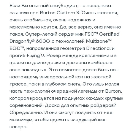
Если Вы опытный сноубодист, то наверняка
слышали про Burton Custom X. Очень жесткая,
очень стабильная, очень надежная и
максимально крутая. Да, все верно, она именно
такая. Супер-легкий сердечник FSC™ Certified
Dragonfly® 600G с технологией Multizone™
EGD™, направленная геометрия Directional и
прогиб Flying V. Рокер между креплениями и в
целом по длине доски и две зоны кэмбера в
зоне закладных. Это помогает доске быть по-
настоящему универсальной как на жесткой
трассе, так и в глубоком снегу. Это лишь малая
часть технологий очередной легенды от Burton,
которая красуется на подиумах каждых крупных
соревнований. Доска для опытных райдеров?
Определенно. И они смогут получить от нее
максимум, чтобы сделать следующий шаг
наверх.