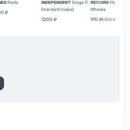
NES
Reds
INDEPENDENT
Stage 11
RECORD
Psyho V5
Standard (пара)
Wheels
00
₽
7,200
₽
970
₽
1,950
₽