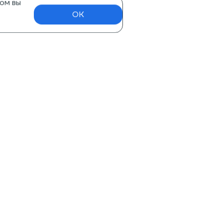
ом вы
OK
Нужна помощь?
8 495 648 65 05
перезвоните мне
вки