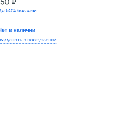
150 ₽
До
50
% баллами
Нет в наличии
очу узнать о поступлении