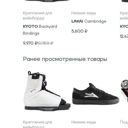
Крепления для
Низкие кеды
Кре
вейкборда
вей
LAKAI
Cambridge
KYOTO
Backyard
KY
5,600
₽
Bindings
12,4
9,970
₽
19,950
₽
Ранее просмотренные товары
Крепления для
Низкие кеды
Под
вейкборда