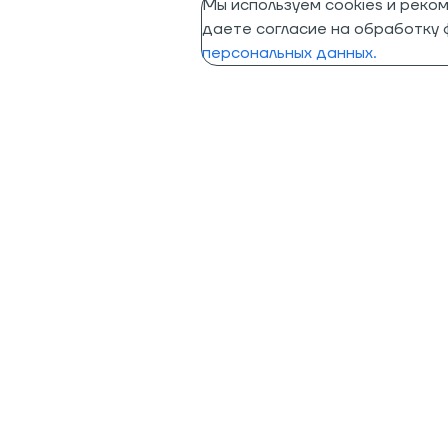
Мы используем cookies и реко
даете согласие на обработку ф
персональных данных.
Помощь
Информация
Помощь в подборе
Программа лояльности
Доставка
Гарантия лучшей цены
Оплата заказа
Преимущества
Возврат и гарантия
Партнеры