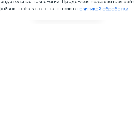
мендательные технологии. Продолжая пользоваться сайт
Invalid csrf token
айлов cookies в соответствии с
политикой обработки
О компании
Магазины
О нас
Траектория
Адреса магазинов
PEAK
Траектория в СМИ
Оптовые поста
Контакты