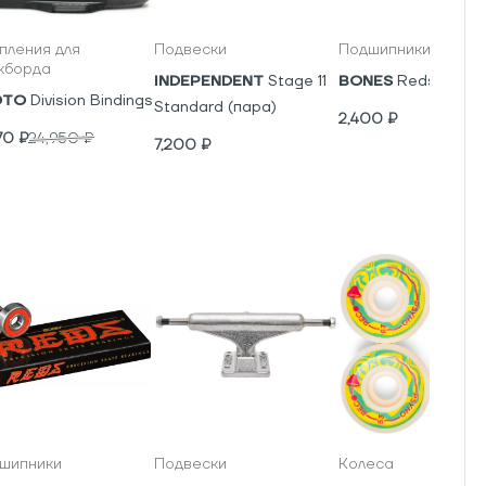
пления для
Подвески
Подшипники
кборда
INDEPENDENT
Stage 11
BONES
Reds
OTO
Division Bindings
Standard (пара)
2,400
₽
70
₽
24,950
₽
7,200
₽
шипники
Подвески
Колеса