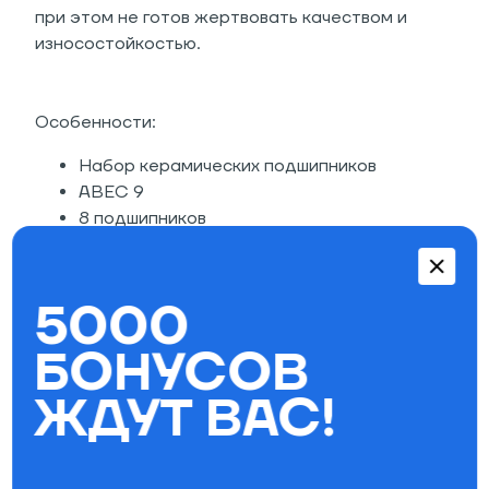
при этом не готов жертвовать качеством и
износостойкостью.
Особенности:
Набор керамических подшипников
ABEC 9
8 подшипников
4 спейсера
8 спид рингов.
5000
Параметры фильтра
БОНУСОВ
Бренд
ЖДУТ ВАС!
Специально для вас