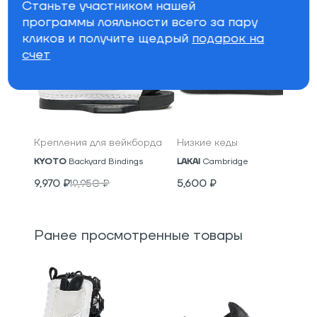
Станьте участником нашей
программы лояльности всего за пару
кликов и получите щедрый
подарок на
счет
Крепления для вейкборда
Низкие кеды
KYOTO
Backyard Bindings
LAKAI
Cambridge
9,970
₽
19,950
₽
5,600
₽
Ранее просмотренные товары