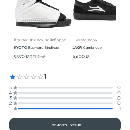
Крепления для вейкборда
Низкие кеды
KYOTO
Backyard Bindings
LAKAI
Cambridge
9,970
₽
19,950
₽
5,600
₽
1
5
0
4
0
3
0
2
0
1
1
Написать отзыв